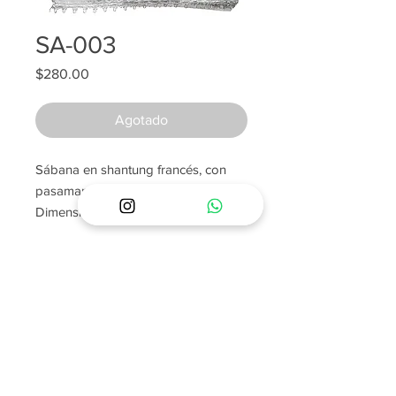
SA-003
Precio
$280.00
Agotado
Sábana en shantung francés, con
pasamanerías y bordados en cristral.
Dimensiones: 65cm x 100 cm
POLÍTICAS Y PREGUNTAS FRECUENTES
SOBRE ENVÍOS
SOBRE NOSOTROS