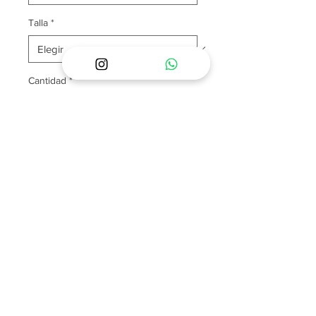
Talla
*
Cantidad
*
Agregar al carrito
POLÍTICAS Y PREGUNTAS FRECUENTES
SOBRE ENVÍOS
SOBRE NOSOTROS