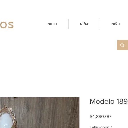
INICIO
NIÑA
NIÑO
Modelo 189 
Precio
$4,880.00
Talla ropon
*