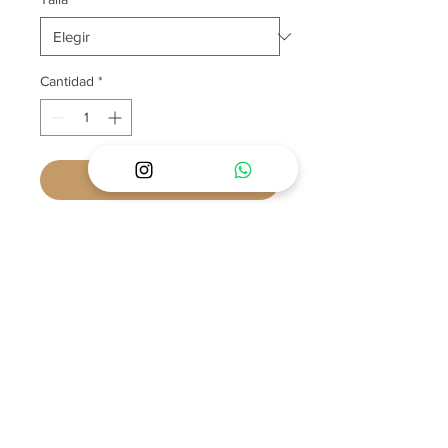
Cantidad
*
Agregar al carrito
MODELO 009
Confeccionado en sedalina, tul fino y
forro de algodón. Incluye gorro y
calzoncito.
Nota: la tiara se vende por separado