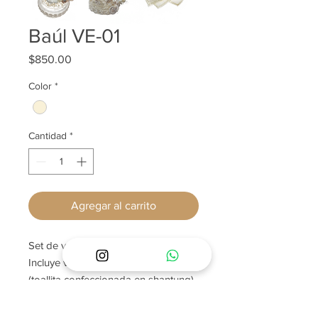
Baúl VE-01
Precio
$850.00
Color
*
Cantidad
*
Agregar al carrito
Set de vela en baúl decorado.
Incluye vela, rosario, concha, fe
(toallita confeccionada en shantung)
y baúl.