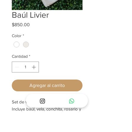
Baúl Livier
Precio
$850.00
Color
*
Cantidad
*
Agregar al carrito
Set de vela en baúl.

Incluye baúl, vela, conchita, rosario y 
toallita.